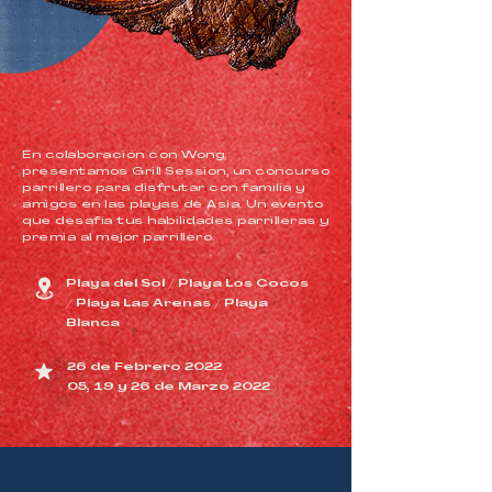
En colaboración con Wong,
presentamos Grill Session, un concurso
parrillero para disfrutar con familia y
amigos en las playas de Asia. Un evento
que desafía tus habilidades parrilleras y
premia al mejor parrillero.
Playa del Sol / Playa Los Cocos
/ Playa Las Arenas / Playa
Blanca
26 de Febrero 2022
05, 19 y 26 de Marzo 2022