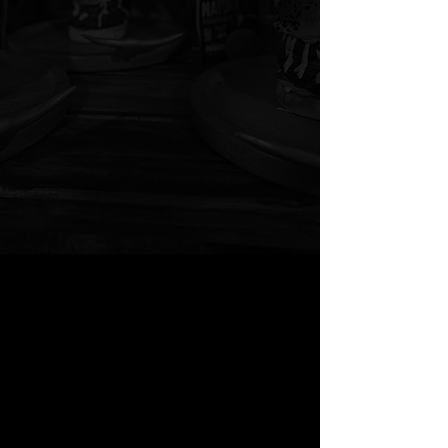
Míralos aquí ↓
Burger Fest
Filo Summer
Fest